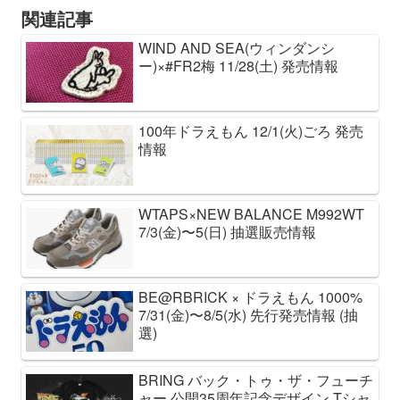
関連記事
WIND AND SEA(ウィンダンシ
ー)×#FR2梅 11/28(土) 発売情報
100年ドラえもん 12/1(火)ごろ 発売
情報
WTAPS×NEW BALANCE M992WT
7/3(金)〜5(日) 抽選販売情報
BE@RBRICK × ドラえもん 1000%
7/31(金)〜8/5(水) 先行発売情報 (抽
選)
BRING バック・トゥ・ザ・フューチ
ャー 公開35周年記念デザイン Tシャ