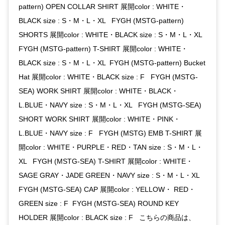
pattern) OPEN COLLAR SHIRT 展開color : WHITE・
BLACK size : S・M・L・XL FYGH (MSTG-pattern)
SHORTS 展開color : WHITE・BLACK size : S・M・L・XL
FYGH (MSTG-pattern) T-SHIRT 展開color : WHITE・
BLACK size : S・M・L・XL FYGH (MSTG-pattern) Bucket
Hat 展開color : WHITE・BLACK size : F FYGH (MSTG-
SEA) WORK SHIRT 展開color : WHITE・BLACK・
L.BLUE・NAVY size : S・M・L・XL FYGH (MSTG-SEA)
SHORT WORK SHIRT 展開color : WHITE・PINK・
L.BLUE・NAVY size : F FYGH (MSTG) EMB T-SHIRT 展
開color : WHITE・PURPLE・RED・TAN size : S・M・L・
XL FYGH (MSTG-SEA) T-SHIRT 展開color : WHITE・
SAGE GRAY・JADE GREEN・NAVY size : S・M・L・XL
FYGH (MSTG-SEA) CAP 展開color : YELLOW・ RED・
GREEN size : F FYGH (MSTG-SEA) ROUND KEY
HOLDER 展開color : BLACK size : F こちらの商品は、