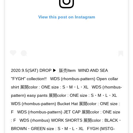
View this post on Instagram
2020.9.5(SAT) DROP ▶︎ 販売Item WIND AND SEA
"FYGH" collection!! WDS (rhombus-pattern) Open collar
shirt 展開color : ONE size : S・M・L・XL WDS (rhombus-
pattern) easy pants 展開color : ONE size : S・M・L・XL
WDS (rhombus-pattern) Bucket Hat 展開color : ONE size :
F WDS (rhombus-pattern) JET CAP 展開color : ONE size
: F WDS (rhombus) WORK SHORTS 展開color : BLACK・
BROWN・GREEN size : S・M・L・XL FYGH (MSTG-