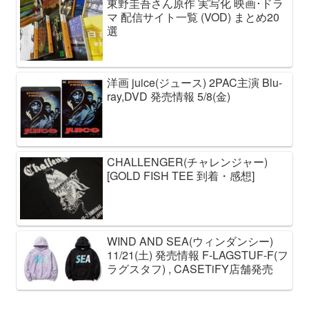
東野圭吾さん原作 実写化 映画･ドラ
マ 配信サイト一覧 (VOD) まとめ20
選
洋画 juice(ジュース) 2PAC主演 Blu-
ray,DVD 発売情報 5/8(金)
CHALLENGER(チャレンジャー)
[GOLD FISH TEE 到着・感想]
WIND AND SEA(ウィンダンシー)
11/21(土) 発売情報 F-LAGSTUF-F(フ
ラグスタフ) , CASETiFY店舗発売