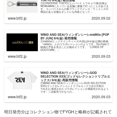
①CONVERSE TOKYO(コンバース トウキョウ)私自身は
NEWoMANに入っている店舗に家族で行ったことがありま
す。コンバースからの新ブランドでメンズ・ウィメンズの
商品があり店舗もオシャレな内装となって...
www.btf2.jp
2020.09.02
WIND AND SEA(ウィンダンシー)×mid90s [POP
BY JUN] 9/4(金) 発売情報
①mid90s(ミッドナインティーズ)今回は9/4(金)公開の映画
「mid90s」とのコラボレーションのようです。YouTubeで
映画の予告を見ましたが面白そうです。「LORDS OF
DOGTOWN」...
www.btf2.jp
2020.09.03
WIND AND SEA(ウィンダンシー)×GOD
SELECTION XXX(ゴッドセレクショントリプルエ
ックス) 9/4(金) 再販売情報
①WIND AND SEA(ウィンダンシー)×GOD SELECTION
XXX(ゴッドセレクショントリプルエックス)2カ月前の
7/4(土)に発売されたコラボレーションが再販売されるよう
です。二次販売でかなりの...
www.btf2.jp
2020.09.03
明日発売分はコレクション物でFYGHと略称が記載されて