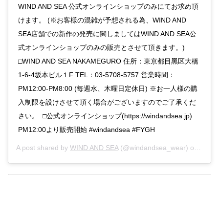
WIND AND SEA 公式オンラインショップのみにてお求め頂
けます。 (※お客様の混雑が予想される為、WIND AND
SEA店舗での新作の発売に関しましてはWIND AND SEA公
式オンラインショップのみの販売とさせて頂きます。)
□WIND AND SEA NAKAMEGURO 住所：東京都⽬⿊区⼤橋
1-6-4坂本ビル１F TEL：03-5708-5757 営業時間：
PM12:00-PM8:00 (毎週⽔、⽊曜⽇定休⽇) ※お⼀⼈様の購
⼊制限を設けさせて頂く場合がございますのでご了承くだ
さい。 □公式オンラインショップ(https://windandsea.jp)
PM12:00より販売開始 #windandsea #FYGH
A post shared by
WIND AND SEA
(@windandsea_wear) on
Sep 3