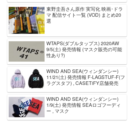
東野圭吾さん原作 実写化 映画･ドラ
マ 配信サイト一覧 (VOD) まとめ20
選
WTAPS(ダブルタップス) 2020AW
9/5(土) 発売情報 (マスク販売の可能
性あり?)
WIND AND SEA(ウィンダンシー)
11/21(土) 発売情報 F-LAGSTUF-F(フ
ラグスタフ) , CASETiFY店舗発売
WIND AND SEA(ウィンダンシー)
1/9(土) 発売情報 SEAロゴフーディ
ー , マスク