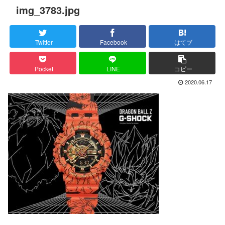
img_3783.jpg
Twitter
Facebook
はてブ
Pocket
LINE
コピー
2020.06.17