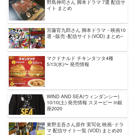
野島伸司さん 脚本ドラマ 7選 配信サ
イト まとめ
宮藤官九郎さん 脚本ドラマ・映画10
選 ~販売･配信サイト(VOD) まとめ~
マクドナルド チキンタツタ4種
5/13(水)〜 発売情報
WIND AND SEA(ウィンダンシー)
10/10(土) 発売情報 スヌーピー in銀
座2020
東野圭吾さん原作 実写化 映画･ドラ
マ 配信サイト一覧 (VOD) まとめ20