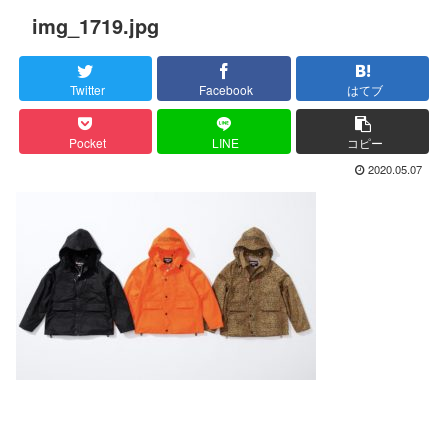
img_1719.jpg
Twitter
Facebook
はてブ
Pocket
LINE
コピー
2020.05.07