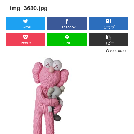
img_3680.jpg
Twitter
Facebook
はてブ
Pocket
LINE
コピー
2020.06.14