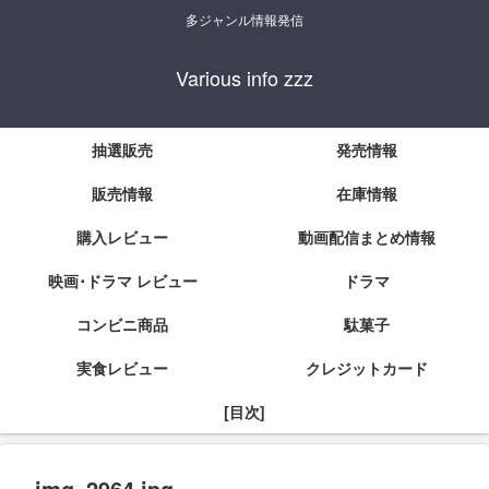
多ジャンル情報発信
Various info zzz
抽選販売
発売情報
販売情報
在庫情報
購入レビュー
動画配信まとめ情報
映画･ドラマ レビュー
ドラマ
コンビニ商品
駄菓子
実食レビュー
クレジットカード
[目次]
img_2964.jpg