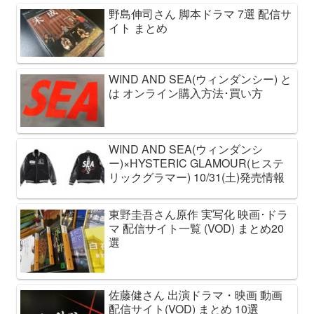
野島伸司さん 脚本ドラマ 7選 配信サ
イト まとめ
WIND AND SEA(ウィンダンシー) と
は オンライン購入方法･買い方
WIND AND SEA(ウィンダンシ
ー)×HYSTERIC GLAMOUR(ヒステ
リックグラマー) 10/31(土)発売情報
東野圭吾さん原作 実写化 映画･ドラ
マ 配信サイト一覧 (VOD) まとめ20
選
佐藤健さん 出演ドラマ・映画 動画
配信サイト(VOD) まとめ 10選