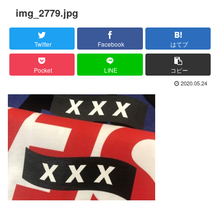
img_2779.jpg
Twitter
Facebook
はてブ
Pocket
LINE
コピー
2020.05.24