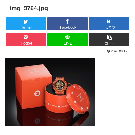
img_3784.jpg
Twitter
Facebook
はてブ
Pocket
LINE
コピー
2020.06.17