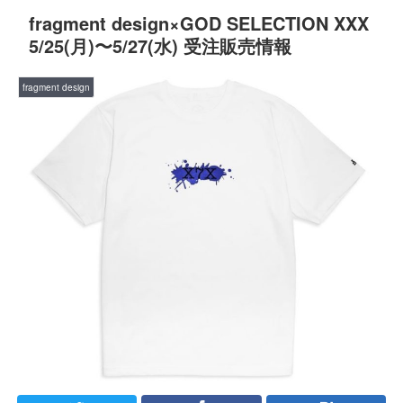
fragment design×GOD SELECTION XXX
5/25(月)〜5/27(水) 受注販売情報
fragment design