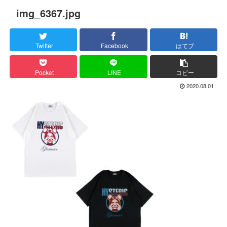
img_6367.jpg
Twitter
Facebook
はてブ
Pocket
LINE
コピー
2020.08.01