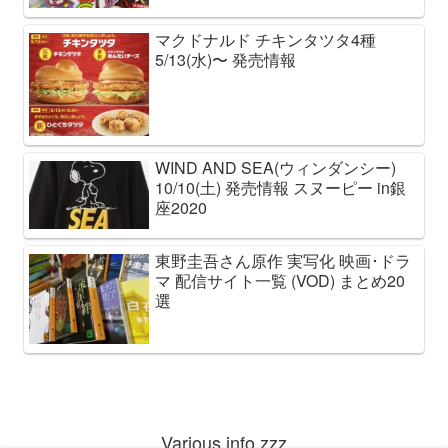
マクドナルド チキンタツタ4種
5/13(水)〜 発売情報
WIND AND SEA(ウィンダンシー)
10/10(土) 発売情報 スヌーピー in銀
座2020
東野圭吾さん原作 実写化 映画･ドラ
マ 配信サイト一覧 (VOD) まとめ20
選
Various info zzz