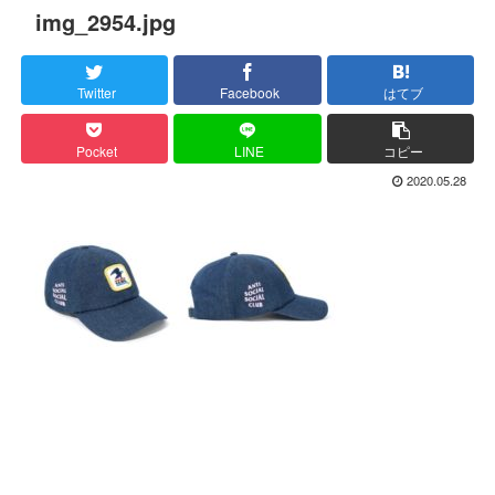
img_2954.jpg
Twitter
Facebook
はてブ
Pocket
LINE
コピー
2020.05.28