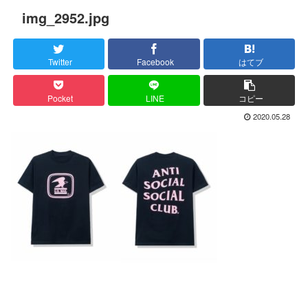
img_2952.jpg
Twitter
Facebook
はてブ
Pocket
LINE
コピー
2020.05.28