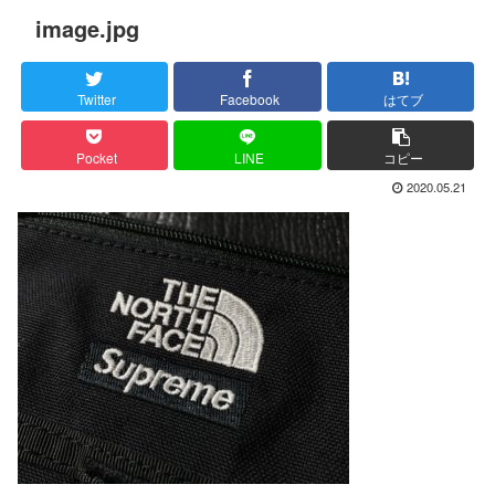
image.jpg
Twitter
Facebook
はてブ
Pocket
LINE
コピー
2020.05.21